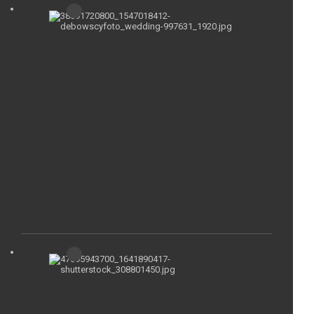
4
Daerah
di
Indonesi
Ini
Memiliki
Tradisi
Perempu
Melamar
Pria
Selasa,
09-
01-
2024
|
06:40:38
WIB
10
Kota
Terkecil
di
Dunia