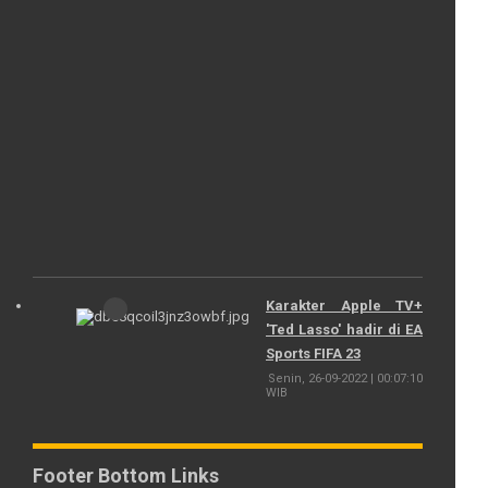
yang
Punya
Cerita
Unik
dan
Aneh
Jum'at,
05-
01-
2024
|
20:46:25
WIB
Karakter Apple TV+
'Ted Lasso' hadir di EA
Sports FIFA 23
Senin, 26-09-2022 | 00:07:10
WIB
Footer Bottom Links