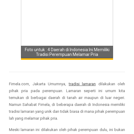
Foto untuk : 4 Daerah di Indonesia Ini Memiliki
Tradisi Perempuan Melamar Pria
MIN
09
Fimela.com, Jakarta Umumnya,
tradisi lamaran
dilakukan oleh
pihak pria pada perempuan. Lamaran seperti ini umum kita
AG
temukan di berbagai daerah di tanah air maupun di luar negeri.
202
Namun Sahabat Fimela, di beberapa daerah di Indonesia memiliki
06:
tradisi lamaran yang unik dan tidak biasa di mana pihak perempuan
lah yang melamar pihak pria.
Meski lamaran ini dilakukan oleh pihak perempuan dulu, ini bukan
KU