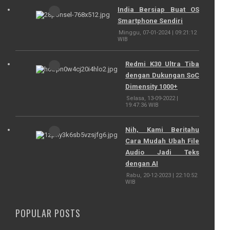
India Bersiap Buat OS
Smartphone Sendiri
Minggu, 07-01-2024 | 09:21:12
WIB
Redmi K30 Ultra Tiba
dengan Dukungan SoC
Dimensity 1000+
Selasa, 13-09-2022 |
19:47:36 WIB
Nih, Kami Beritahu
Cara Mudah Ubah File
Audio Jadi Teks
dengan AI
Rabu, 20-12-2023 | 22:10:52
WIB
POPULAR POSTS