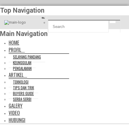
Top Navigation
Main Navigation
HOME
PROFIL
SELAYANG PANDANG
KEUNGGULAN
PENGALAMAN
ARTIKEL
TEKNOLOGI
TIPS DAN TRIK
BUYERS GUIDE
SERBA SERBI
GALERY
VIDEO
HUBUNGI