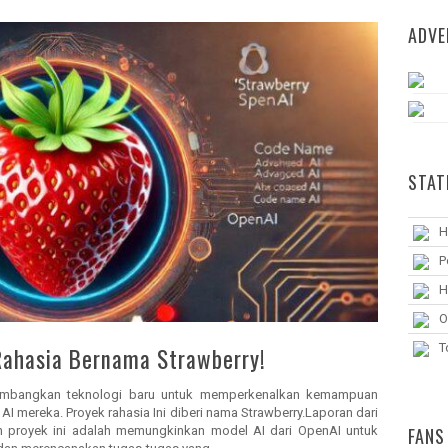
ADVE
STAT
H
P
H
O
T
Rahasia Bernama Strawberry!
embangkan teknologi baru untuk memperkenalkan kemampuan
AI mereka. Proyek rahasia Ini diberi nama Strawberry.Laporan dari
 proyek ini adalah memungkinkan model AI dari OpenAI untuk
FANS