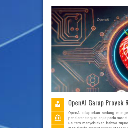
OpenAI Garap Proyek 
OpenAI dilaporkan sedang meng
penalaran tingkat lanjut pada model 
Reuters menyebutkan bahwa tujuan