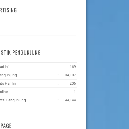
RTISING
ISTIK PENGUNJUNG
ari Ini
:
169
engunjung
:
84,187
its Hari Ini
:
206
nline
:
1
otal Pengunjung
:
144,144
 PAGE