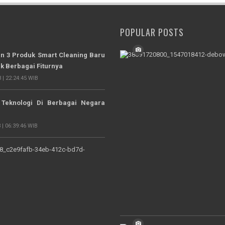
POPULAR POSTS
n 3 Produk Smart Cleaning Baru
ek Berbagai Fiturnya
 | 22:24:45 WIB
 Teknologi Di Berbagai Negara
 | 06:39:46 WIB
25
Pulau
Terbaik
Didunia
Untuk
Liburan
2024,