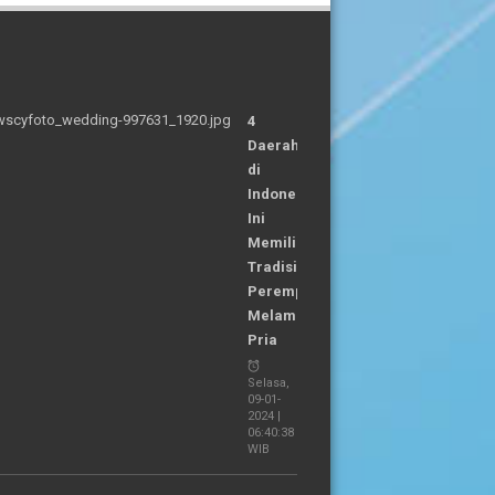
4
Daerah
di
Indonesia
Ini
Memiliki
Tradisi
Perempuan
Melamar
Pria
Selasa,
09-01-
2024 |
06:40:38
WIB