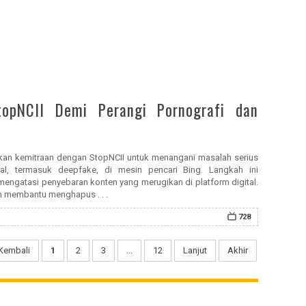
topNCII Demi Perangi Pornografi dan
kan kemitraan dengan StopNCII untuk menangani masalah serius
ual, termasuk deepfake, di mesin pencari Bing. Langkah ini
engatasi penyebaran konten yang merugikan di platform digital.
n membantu menghapus . . .
728
Kembali
1
2
3
...
12
Lanjut
Akhir