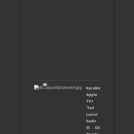
yang
Punya
Cerita
Unik
dan
Aneh
Jum'at,
05-
01-
2024
|
20:46:25
WIB
Karakter
Apple
TV+
'Ted
Lasso'
hadir
di EA