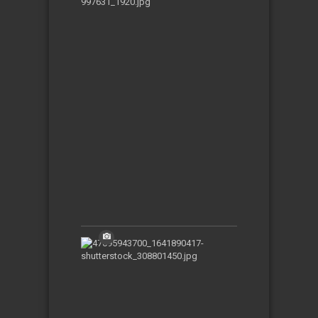
di
Indonesia
Ini
Memiliki
Tradisi
Perempuan
Melamar
Pria
Selasa,
09-
01-
2024
|
06:40:38
WIB
10
Kota
Terkecil
di
Dunia