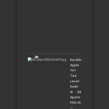
Cerita
Unik
dan
Aneh
Jum'at,
05-
01-
2024
|
20:46:25
WIB
Karakter
Apple
TV+
'Ted
Lasso'
hadir
di EA
Sports
FIFA 23