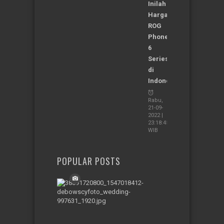
Inilah
Harga
ROG
Phone
6
Series
di
Indonesia
Rabu,
21-09-
2022 |
23:18:45
WIB
POPULAR POSTS
4
Daerah
di
Indonesia