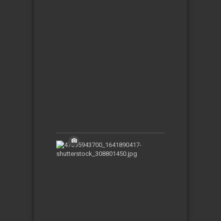
Ini
Memiliki
Tradisi
Perempuan
Melamar
Pria
Selasa,
09-
01-
2024
|
06:40:38
WIB
10
Kota
Terkecil
di
Dunia
yang
Punya