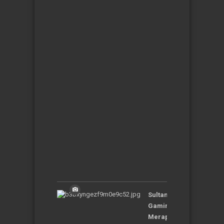
Robot
Humanoid
Tercepat
di
Dunia,
Tempuh
3,3
Meter
dalam
Sedeti
Rabu,
20-
03-
2024
|
19:43:57
WIB
Sultan
Gaming
Merapat,