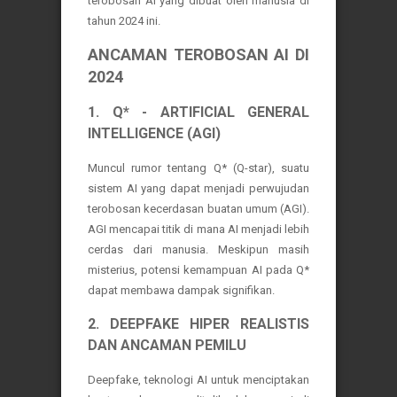
terobosan AI yang dibuat oleh manusia di
tahun 2024 ini.
ANCAMAN TEROBOSAN AI DI
2024
1. Q* - ARTIFICIAL GENERAL
INTELLIGENCE (AGI)
Muncul rumor tentang Q* (Q-star), suatu
sistem AI yang dapat menjadi perwujudan
terobosan kecerdasan buatan umum (AGI).
AGI mencapai titik di mana AI menjadi lebih
cerdas dari manusia. Meskipun masih
misterius, potensi kemampuan AI pada Q*
dapat membawa dampak signifikan.
2. DEEPFAKE HIPER REALISTIS
DAN ANCAMAN PEMILU
Deepfake, teknologi AI untuk menciptakan